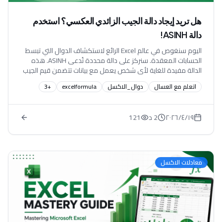
هل تريد إيجاد دالة الجيب الزائدي العكسي؟ استخدم
دالة ASINH!
اليوم سنغوص في عالم Excel الرائع لاستكشاف الدوال التي تبسط
الحسابات المعقدة. سنركز على دالة محددة تُدعى ASINH. هذه
الدالة مفيدة للغاية لأي شخص يعمل مع بيانات تتضمن قيم الجيب
الزائد الزائد.
اتعلم مع العسال
دوال_الاكسل
excelformula
+
3
١٩‏/٤‏/٢٠٢٦
2 د
121
معادلات الاكسل