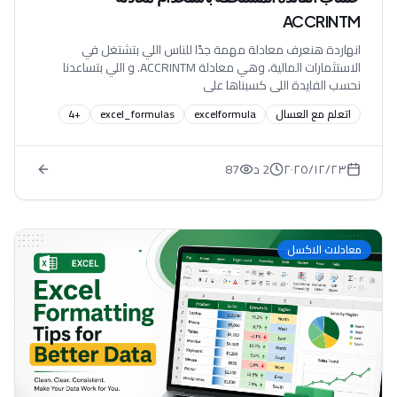
ACCRINTM
انهاردة هنعرف معادلة مهمة جدًا للناس اللي بتشتغل في
الاستثمارات المالية، وهي معادلة ACCRINTM. و اللي بتساعدنا
نحسب الفايدة اللي كسبناها على
اتعلم مع العسال
excelformula
excel_formulas
+
4
٢٣‏/١٢‏/٢٠٢٥
2 د
87
معادلات الاكسل