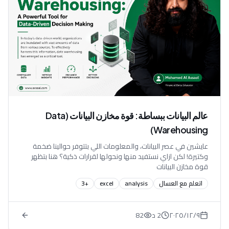
عالم البيانات ببساطة: قوة مخازن البيانات (Data
Warehousing)
عايشين في عصر البيانات، والمعلومات اللي بتتوفر حوالينا ضخمة
وكتيرة! لكن ازاي نستفيد منها ونحولها لقرارات ذكية؟ هنا بتظهر
قوة مخازن البيانات
اتعلم مع العسال
analysis
excel
+
3
٩‏/١٢‏/٢٠٢٥
2 د
82