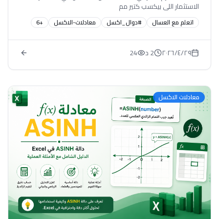
الاستثمار اللي بيكسب كتير مم
اتعلم مع العسال
#دوال_اكسل
معادلات-الاكسل
+
6
٢٩‏/٤‏/٢٠٢٦
2 د
24
معادلات الاكسل