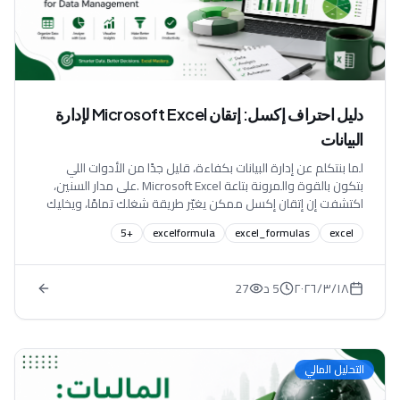
دليل احتراف إكسل: إتقان Microsoft Excel لإدارة
البيانات
لما بنتكلم عن إدارة البيانات بكفاءة، قليل جدًا من الأدوات اللي
بتكون بالقوة والمرونة بتاعة Microsoft Excel .على مدار السنين،
اكتشفت إن إتقان إكسل ممكن يغيّر طريقة شغلك تمامًا، ويخليك
تشتغل أسرع، بدقة أعلى، وبشكل أذكى. سواء بتتعامل مع داتا
5
+
excelformula
excel_formulas
excel
بسيطة أو بتحلل بيانات معقدة، إكسل بيوفر لك أدوات قوية
تساعدك تتحكم في بياناتك بسهولة. في الدليل ده، هشرحلك أهم
الأساسيات والتكنيكات اللي هتطور مستواك في إكسل، من تنظيم
١٨‏/٣‏/٢٠٢٦
5 د
27
البيانات لحد التحليل والأتمتة، علشان تبقى واثق في شغلك مع الداتا.
ليه إتقان إكسل مهم...
التحليل المالي