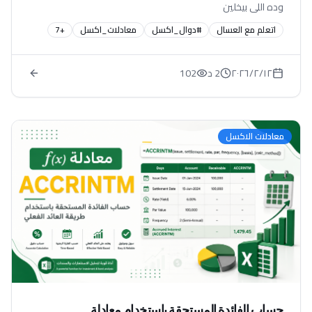
وده اللي بيخلين
اتعلم مع العسال
#دوال_اكسل
معادلات_اكسل
+
7
١٢‏/٢‏/٢٠٢٦
2 د
102
معادلات الاكسل
حساب الفائدة المستحقة باستخدام معادلة