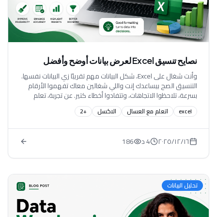
نصايح تنسيق Excel لعرض بيانات أوضح وأفضل
وأنت شغال على Excel، شكل البيانات مهم تقريبًا زي البيانات نفسها.
التنسيق الصح بيساعدك إنت واللي شغالين معاك تفهموا الأرقام
بسرعة، تلاحظوا الاتجاهات، وتتفادوا أخطاء كتير. عن تجربة، تعلم
تنسيق الخلايا في Excel بيفرق جدًا في الإنتاجية ووضوح التقارير. في
excel
اتعلم مع العسال
الاكسل
+
2
المقال ده، هشارك معاك نصايح عملية وسهلة تطبقها فورًا علشان
تعرض بياناتك بشكل احترافي ومنظم. ليه تنسيق الخلايا في Excel
مهم؟ تنسيق الخلايا مش بس علشان الشيت يبقى شكله حلو، لكن
١٦‏/١٢‏/٢٠٢٥
4 د
186
ليه فوائد أساسية: بيحسّن سهولة القراءة: البيانات المتنسقة بتبقى
أسهل...
تحليل البيانات