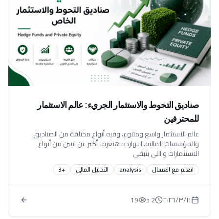
صناديق التحوط والاستثمار الجريء: عالم الاستثمار
للمحترفين
عالم الاستثمار واسع ومتنوع، وفيه أنواع مختلفة من الصناديق
والمؤسسات المالية. النهاردة هنعرف أكتر عن اتنين من أنواع
الاستثمارات و اللي بتبقي
اتعلم مع العسال
analysis
التحليل المالي
+
3
١١‏/٣‏/٢٠٢٦
2 د
19